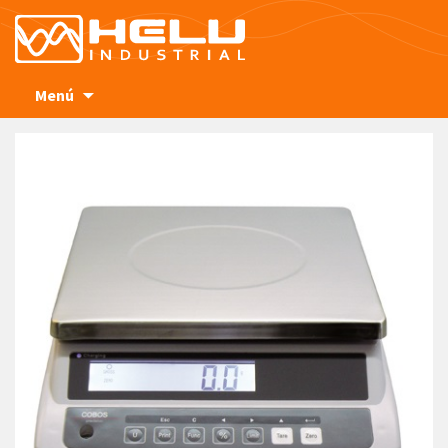
Ir
Menú
al
contenido